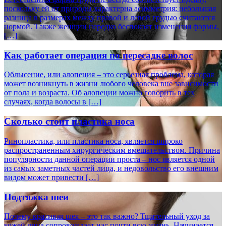
поскольку ей от природы характерна асимметрия: небольшая
разница в размерах между правой и левой грудью считаются
нормой. Также женщин нередко беспокоят изменения формы,
[…]
Как работает операция по пересадке волос
Облысение, или алопеция – это серьезная проблема, которая
может возникнуть в жизни любого человека вне зависимости
от пола и возраста. Об алопеции можно говорить в тех
случаях, когда волосы в […]
Сколько стоит пластика носа
Ринопластика, или пластика носа, является широко
распространенным хирургическим вмешательством. Причина
популярности данной операции проста – нос является одной
из самых заметных частей лица, и недовольство его внешним
видом может привести […]
Подтяжка шеи
Почему красивая шея – это так важно? Тщательный уход за
кожей лица сопровождает нас почти всю жизнь. Начинается