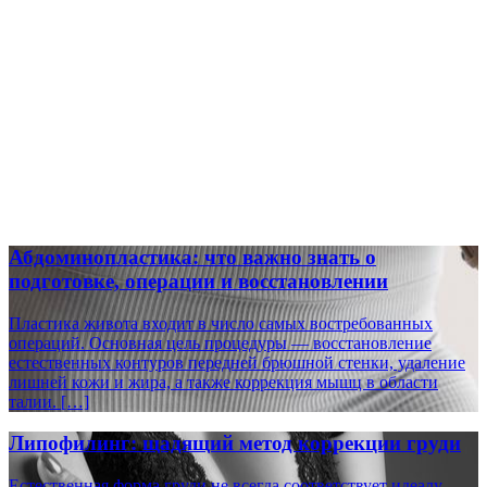
Абдоминопластика: что важно знать о
подготовке, операции и восстановлении
Пластика живота входит в число самых востребованных
операций. Основная цель процедуры — восстановление
естественных контуров передней брюшной стенки, удаление
лишней кожи и жира, а также коррекция мышц в области
талии. […]
Липофилинг: щадящий метод коррекции груди
Естественная форма груди не всегда соответствует идеалу,