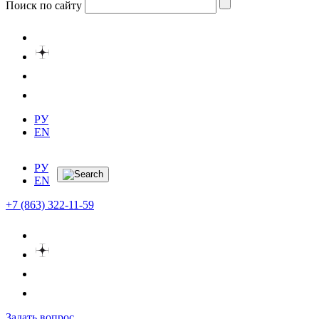
Поиск по сайту
РУ
EN
РУ
EN
+7 (863) 322-11-59
Задать вопрос