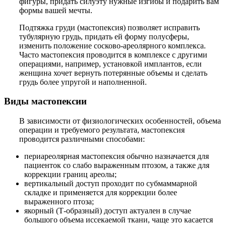
фигуры, придать силуэту нужные изгибы и подарить вам
формы вашей мечты.
Подтяжка груди (мастопексия) позволяет исправить
тубулярную грудь, придать ей форму полусферы,
изменить положение сосково-ареолярного комплекса.
Часто мастопексия проводится в комплексе с другими
операциями, например, установкой имплантов, если
женщина хочет вернуть потерянные объемы и сделать
грудь более упругой и наполненной.
Виды мастопексии
В зависимости от физиологических особенностей, объема
операции и требуемого результата, мастопексия
проводится различными способами:
периареолярная мастопексия обычно назначается для
пациенток со слабо выраженным птозом, а также для
коррекции границ ареолы;
вертикальный доступ проходит по субмаммарной
складке и применяется для коррекции более
выраженного птоза;
якорный (Т-образный) доступ актуален в случае
большого объема иссекаемой ткани, чаще это касается