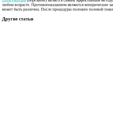
Циркумцизия
(обрезание) является самым эффективным методо
любом возрасте. Противопоказанием являются венерические за
может быть различна. После процедуры положен половой пок
Другие статьи