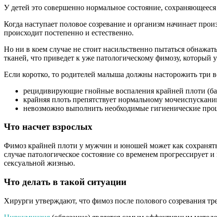
У детей это совершенно нормальное состояние, сохраняющееся п
Когда наступает половое созревание и организм начинает произ
происходит постепенно и естественно.
Но ни в коем случае не стоит насильственно пытаться обнажат
тканей, что приведет к уже патологическому фимозу, который 
Если коротко, то родителей малыша должны насторожить три в
рецидивирующие гнойные воспаления крайней плоти (ба
крайняя плоть препятствует нормальному мочеиспускан
невозможно выполнить необходимые гигиенические про
Что насчет взрослых
Фимоз крайней плоти у мужчин и юношей может как сохраняться 
случае патологическое состояние со временем прогрессирует и
сексуальной жизнью.
Что делать в такой ситуации
Хирурги утверждают, что фимоз после полового созревания тр