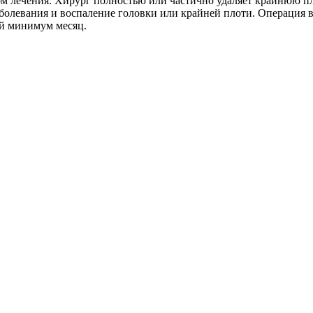
м лечения. Хирург полностью или частично удаляет крайнюю пл
болевания и воспаление головки или крайней плоти. Операция в
ой минимум месяц.