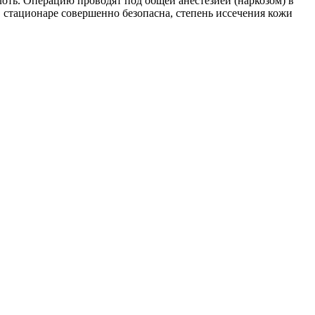
оть. Операцию проводят под общей анестезией (наркозом) в
 стационаре совершенно безопасна, степень иссечения кожи