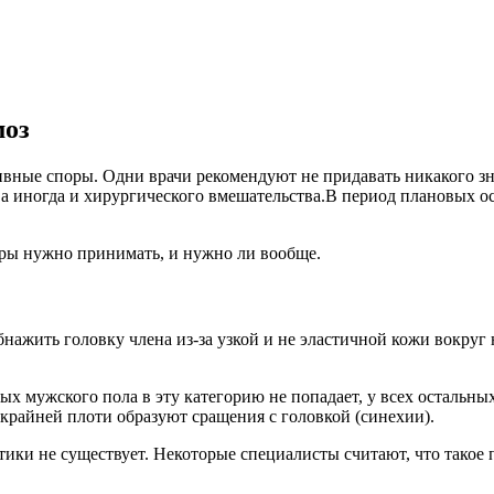
моз
ные споры. Одни врачи рекомендуют не придавать никакого значе
а иногда и хирургического вмешательства.В период плановых ос
еры нужно принимать, и нужно ли вообще.
ажить головку члена из-за узкой и не эластичной кожи вокруг н
 мужского пола в эту категорию не попадает, у всех остальных
крайней плоти образуют сращения с головкой (синехии).
ктики не существует. Некоторые специалисты считают, что так