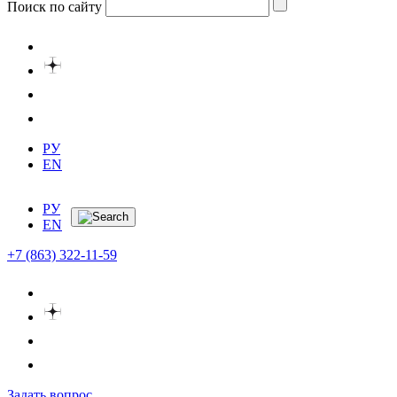
Поиск по сайту
РУ
EN
РУ
EN
+7 (863) 322-11-59
Задать вопрос