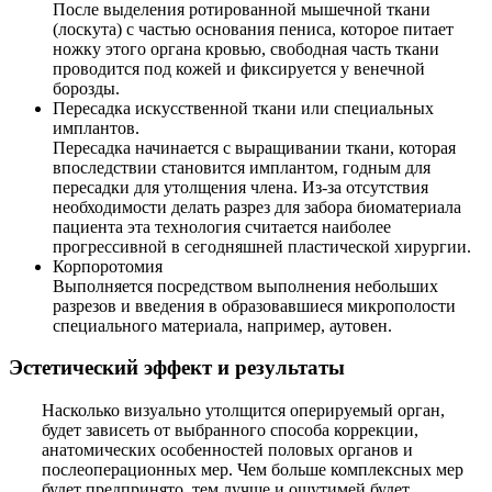
После выделения ротированной мышечной ткани
(лоскута) с частью основания пениса, которое питает
ножку этого органа кровью, свободная часть ткани
проводится под кожей и фиксируется у венечной
борозды.
Пересадка искусственной ткани или специальных
имплантов.
Пересадка начинается с выращивании ткани, которая
впоследствии становится имплантом, годным для
пересадки для утолщения члена. Из-за отсутствия
необходимости делать разрез для забора биоматериала
пациента эта технология считается наиболее
прогрессивной в сегодняшней пластической хирургии.
Корпоротомия
Выполняется посредством выполнения небольших
разрезов и введения в образовавшиеся микрополости
специального материала, например, аутовен.
Эстетический эффект и результаты
Насколько визуально утолщится оперируемый орган,
будет зависеть от выбранного способа коррекции,
анатомических особенностей половых органов и
послеоперационных мер. Чем больше комплексных мер
будет предпринято, тем лучше и ощутимей будет