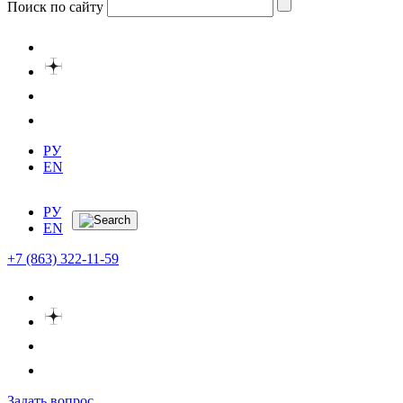
Поиск по сайту
РУ
EN
РУ
EN
+7 (863) 322-11-59
Задать вопрос