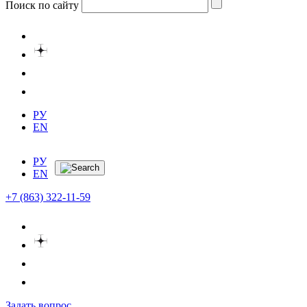
Поиск по сайту
РУ
EN
РУ
EN
+7 (863) 322-11-59
Задать вопрос