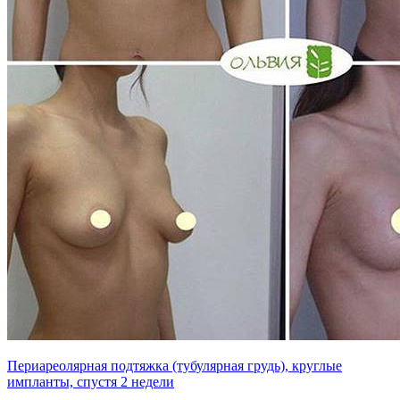
Периареолярная подтяжка (тубулярная грудь), круглые
импланты, спустя 2 недели