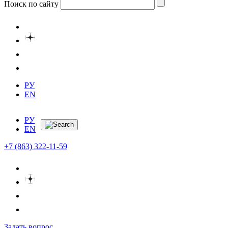
Поиск по сайту
РУ
EN
РУ
EN
+7 (863) 322-11-59
Задать вопрос