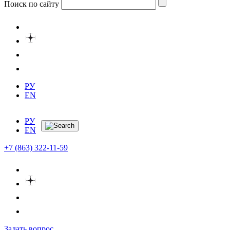
Поиск по сайту
РУ
EN
РУ
EN
+7 (863) 322-11-59
Задать вопрос