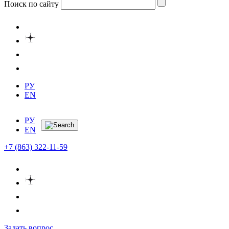
Поиск по сайту
РУ
EN
РУ
EN
+7 (863) 322-11-59
Задать вопрос