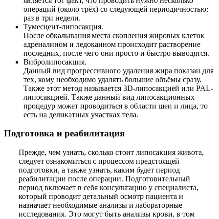
является тот факт, что проводить нужно несколько
операций (около трёх) со следующей периодичностью:
раз в три недели.
Тумесцент-липосакция.
После обкалывания места скопления жировых клеток
адреналином и ледокаином происходит растворение
последних, после чего они просто и быстро выводятся.
Вибролипосакция.
Данный вид прогрессивного удаления жира показан для
тех, кому необходимо удалять большие объёмы сразу.
Также этот метод называется 3D-липосакцией или PAL-
липосакцией. Также данный вид липосакционных
процедур может проводиться в области шеи и лица, то
есть на деликатных участках тела.
Подготовка и реабилитация
Прежде, чем узнать, сколько стоит липосакция живота,
следует ознакомиться с процессом предстоящей
подготовки, а также узнать, каким будет период
реабилитации после операции. Подготовительный
период включает в себя консультацию у специалиста,
который проводит детальный осмотр пациента и
назначает необходимые анализы и лабораторные
исследования. Это могут быть анализы крови, в том