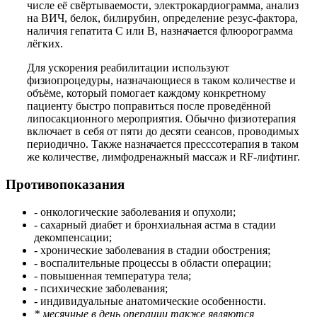
числе её свёртываемости, электрокардиограмма, анализ
на ВИЧ, белок, билирубин, определение резус-фактора,
наличия гепатита С или В, назначается флюорограмма
лёгких.
Для ускорения реабилитации используют
физиопроцедуры, назначающиеся в таком количестве и
объёме, который помогает каждому конкретному
пациенту быстро поправиться после проведённой
липосакционного мероприятия. Обычно физиотерапия
включает в себя от пяти до десяти сеансов, проводимых
периодично. Также назначается пресссотерапия в таком
же количестве, лимфодренажный массаж и RF-лифтинг.
Противопоказания
- онкологические заболевания и опухоли;
- сахарный диабет и бронхиальная астма в стадии
декомпенсации;
- хронические заболевания в стадии обострения;
- воспалительные процессы в области операции;
- повышенная температура тела;
- психические заболевания;
- индивидуальные анатомические особенности.
* месячные в день операции также являются