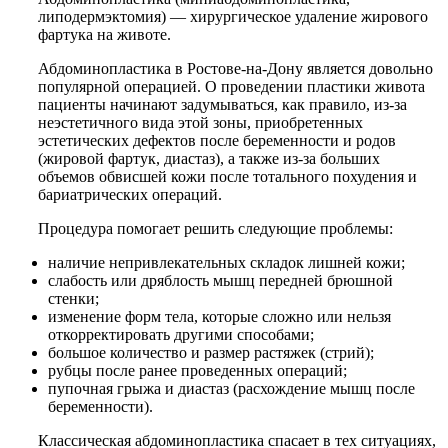
липодермэктомия) — хирургическое удаление жирового
фартука на животе.
Абдоминопластика в Ростове-на-Дону является довольно
популярной операцией. О проведении пластики живота
пациенты начинают задумываться, как правило, из-за
неэстетичного вида этой зоны, приобретенных
эстетических дефектов после беременности и родов
(жировой фартук, диастаз), а также из-за больших
объемов обвисшей кожи после тотального похудения и
бариатрических операций.
Процедура помогает решить следующие проблемы:
наличие непривлекательных складок лишней кожи;
слабость или дряблость мышц передней брюшной
стенки;
изменение форм тела, которые сложно или нельзя
откорректировать другими способами;
большое количество и размер растяжек (стрий);
рубцы после ранее проведенных операций;
пупочная грыжа и диастаз (расхождение мышц после
беременности).
Классическая абдоминопластика спасает в тех ситуациях,