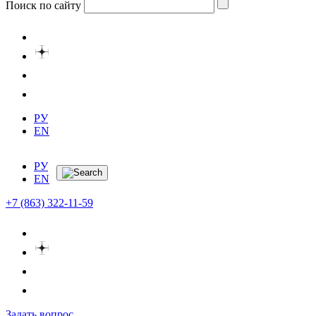
Поиск по сайту
РУ
EN
РУ
EN
+7 (863) 322-11-59
Задать вопрос