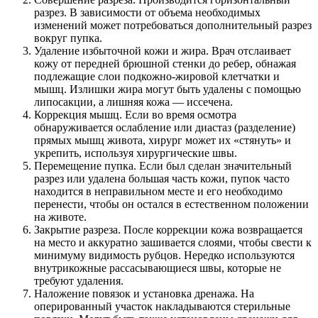
разрез. В зависимости от объема необходимых
изменений может потребоваться дополнительный разрез
вокруг пупка.
Удаление избыточной кожи и жира. Врач отслаивает
кожу от передней брюшной стенки до ребер, обнажая
подлежащие слои подкожно-жировой клетчатки и
мышц. Излишки жира могут быть удалены с помощью
липосакции, а лишняя кожа — иссечена.
Коррекция мышц. Если во время осмотра
обнаруживается ослабление или диастаз (разделение)
прямых мышц живота, хирург может их «стянуть» и
укрепить, используя хирургические швы.
Перемещение пупка. Если был сделан значительный
разрез или удалена большая часть кожи, пупок часто
находится в неправильном месте и его необходимо
перенести, чтобы он остался в естественном положении
на животе.
Закрытие разреза. После коррекции кожа возвращается
на место и аккуратно зашивается слоями, чтобы свести к
минимуму видимость рубцов. Нередко используются
внутрикожные рассасывающиеся швы, которые не
требуют удаления.
Наложение повязок и установка дренажа. На
оперированный участок накладываются стерильные