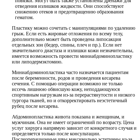
повязки. Могут быть также установлены дренажи для
отведения излишков жидкости. Они способствуют
снижению отеков и предотвращению образования
гематом.
Пластику можно сочетать с манипуляциями по удалению
грыж. Если есть жировые отложения по всему телу,
дополнительно может быть проведена липосакция
отдельных зон (бедер, спины, плеч и пр.). Если нет
значительного диастаза и излишки кожи незначительны,
имеется возможность провести миниабдоминопластику
или липодермэктомию.
Миниабдоминопластика часто назначается пациентам
после беременности, родов и проведения кесарева
сечения. С помощью операции возможно не только
иссечь лишнюю обвисшую кожу, неподдающуюся
спортивным нагрузкам из-за перерастянутости и низкого
тургора тканей, но и откорректировать неэстетичный
рубец после кесарева.
Абдоминопластика живота показана и женщинам, и
мужчинам. Она не имеет ограничений по возрасту. Цена
услуг хирурга напрямую зависит от конкретного случая и
определяется только после консультации.
Послеоперационные швы максимально эстетичны из-за